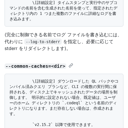
          \[詳細設定] タイムスタンプと実行中のサブコ
マンドの名前を含む生成された名前を使って、指定されたデ
ィレクトリ内の 1 つまた複数のファイルに詳細なログを書
(完全に制御できる名前でログ ファイルを書き込むには、
代わりに
を指定し、必要に応じて
--log-to-stderr
stderr をリダイレクトします)。
--common-caches=<dir>
          \[詳細設定] ダウンロードした QL パックやコ
ンパイル済みクエリ プランなど、CLI の複数の実行間に保
持される、ディスク上でキャッシュされたデータの場所を制
御します。 明示的に設定されない場合、既定値は、ユーザ
ーのホーム ディレクトリの `.codeql` という名前のディ
レクトリになります。まだ存在しない場合は、作成されま
す。
