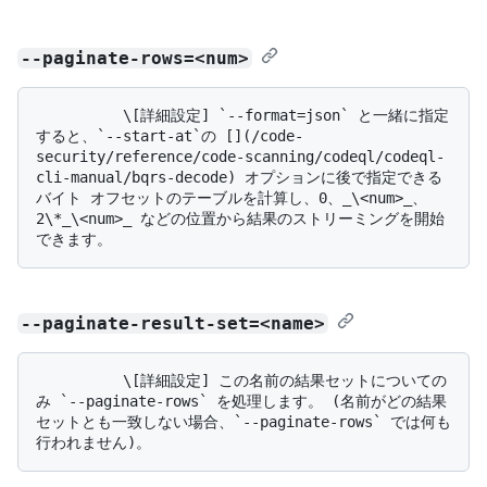
--paginate-rows=<num>
          \[詳細設定] `--format=json` と一緒に指定
すると、`--start-at`の [](/code-
security/reference/code-scanning/codeql/codeql-
cli-manual/bqrs-decode) オプションに後で指定できる
バイト オフセットのテーブルを計算し、0、_\<num>_、
2\*_\<num>_ などの位置から結果のストリーミングを開始
--paginate-result-set=<name>
          \[詳細設定] この名前の結果セットについての
み `--paginate-rows` を処理します。 (名前がどの結果
セットとも一致しない場合、`--paginate-rows` では何も