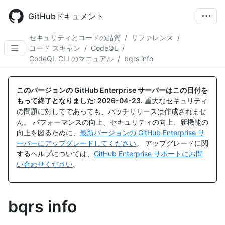
Skip
to
GitHubドキュメント
main
content
セキュリティとコードの品質
/
リファレンス
/
コード スキャン
/
CodeQL
/
CodeQL CLI のマニュアル
/
bqrs info
このバージョンの GitHub Enterprise サーバーはこの日付を
もって終了となりました:
2026-04-23
.
重大なセキュリティ
の問題に対してであっても、パッチリリースは作成されませ
ん。 パフォーマンスの向上、セキュリティの向上、新機能の
向上を図るために、
最新バージョンの GitHub Enterprise サ
ーバーにアップグレードしてください
。 アップグレードに関
するヘルプについては、
GitHub Enterprise サポートにお問
い合わせください
。
bqrs info