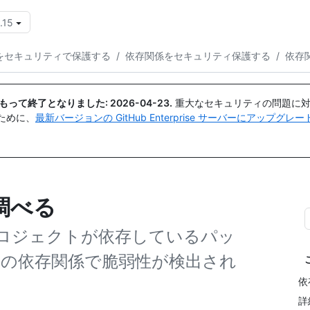
.15
{{icon}}
をセキュリティで保護する
/
依存関係をセキュリティ保護する
/
依存
日付をもって終了となりました:
2026-04-23
.
重大なセキュリティの問題に対
ために、
最新バージョンの GitHub Enterprise サーバーにアップグ
調べる
ロジェクトが依存しているパッ
その依存関係で脆弱性が検出され
依
詳