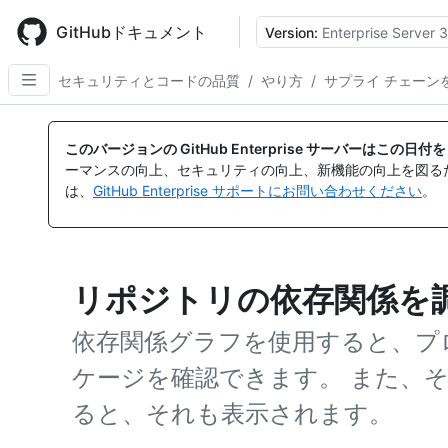
Skip
to
GitHubドキュメント
Version:
Enterprise Server 3
main
content
セキュリティとコードの品質
/
やり方
/
サプライ チェーン
このバージョンの GitHub Enterprise サーバーはこの
ーマンスの向上、セキュリティの向上、新機能の向上を図る
は、
GitHub Enterprise サポートにお問い合わせください
。
リポジトリの依存関係を
依存関係グラフを使用すると、プ
ケージを確認できます。 また、
ると、それも表示されます。