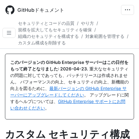
Skip
to
GitHubドキュメント
main
content
セキュリティとコードの品質
/
やり方
/
規模を拡大してもセキュリティを確保
/
組織のセキュリティを構成する
/
対象範囲を管理する
/
カスタム構成を削除する
このバージョンの GitHub Enterprise サーバーはこの日付を
もって終了となりました:
2026-04-23
.
重大なセキュリティ
の問題に対してであっても、パッチリリースは作成されませ
ん。 パフォーマンスの向上、セキュリティの向上、新機能の
向上を図るために、
最新バージョンの GitHub Enterprise サ
ーバーにアップグレードしてください
。 アップグレードに関
するヘルプについては、
GitHub Enterprise サポートにお問
い合わせください
。
カスタム セキュリティ構成