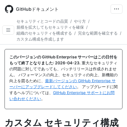
Skip
to
GitHubドキュメント
main
content
セキュリティとコードの品質
/
やり方
/
規模を拡大してもセキュリティを確保
/
組織のセキュリティを構成する
/
完全な範囲を確立する
/
カスタム構成を作成します
このバージョンの GitHub Enterprise サーバーはこの日付を
もって終了となりました:
2026-04-23
.
重大なセキュリティ
の問題に対してであっても、パッチリリースは作成されませ
ん。 パフォーマンスの向上、セキュリティの向上、新機能の
向上を図るために、
最新バージョンの GitHub Enterprise サ
ーバーにアップグレードしてください
。 アップグレードに関
するヘルプについては、
GitHub Enterprise サポートにお問
い合わせください
。
カスタム セキュリティ構成