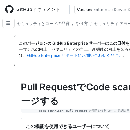
Skip
to
GitHubドキュメント
Version:
Enterprise Server 3
main
content
セキュリティとコードの品質
/
やり方
/
セキュリティ アラ
このバージョンの GitHub Enterprise サーバーはこの
ーマンスの向上、セキュリティの向上、新機能の向上を図る
は、
GitHub Enterprise サポートにお問い合わせください
。
Pull RequestでCode
ージする
この機能を使用できるユーザーについて