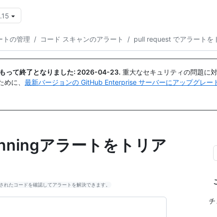
.15
{{icon}}
ートの管理
/
コード スキャンのアラート
/
pull request でアラー
日付をもって終了となりました:
2026-04-23
.
重大なセキュリティの問題に対
ために、
最新バージョンの GitHub Enterprise サーバーにアップグ
 scanningアラートをトリア
チ