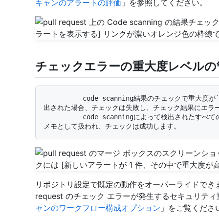
キャンのアラートの評価
」を参照してください。
チェックエラーの重大度レベルの
          code scanning結果のチェックで重大度が`error`、`critical`、または`high`の問題が検
出された場合、チェックは失敗し、チェック結果にエラー
          code scanningによって検出されたすべての結果の重大度が低い場合、アラートは警告または
リポジトリ設定で既定の動作をオーバーライドできま
request のチェック エラーが発生するセキュリ
ャンのワークフロー構成オプション
」をご覧くださ