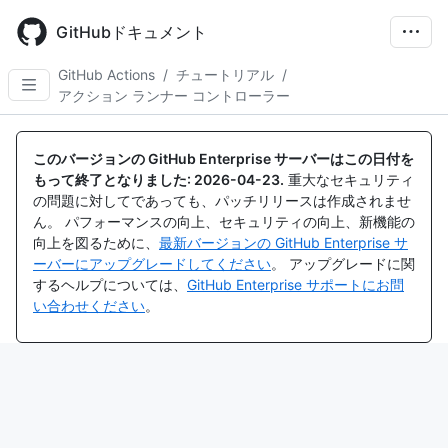
Skip
to
GitHubドキュメント
main
content
GitHub Actions
/
チュートリアル
/
アクション ランナー コントローラー
このバージョンの GitHub Enterprise サーバーはこの日付を
もって終了となりました:
2026-04-23
.
重大なセキュリティ
の問題に対してであっても、パッチリリースは作成されませ
ん。 パフォーマンスの向上、セキュリティの向上、新機能の
向上を図るために、
最新バージョンの GitHub Enterprise サ
ーバーにアップグレードしてください
。 アップグレードに関
するヘルプについては、
GitHub Enterprise サポートにお問
い合わせください
。