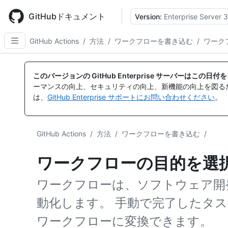
Skip
to
GitHubドキュメント
Version:
Enterprise Server 3
main
content
GitHub Actions
/
方法
/
ワークフローを書き込む
/
ワーク
このバージョンの GitHub Enterprise サーバーはこの
ーマンスの向上、セキュリティの向上、新機能の向上を図る
は、
GitHub Enterprise サポートにお問い合わせください
。
GitHub Actions
/
方法
/
ワークフローを書き込む
/
ワークフローの目的を選
ワークフローは、ソフトウェア開
動化します。 手動で完了したタスクの多
ワークフローに変換できます。