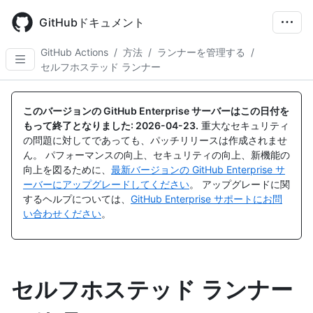
Skip
to
GitHubドキュメント
main
content
GitHub Actions
/
方法
/
ランナーを管理する
/
セルフホステッド ランナー
このバージョンの GitHub Enterprise サーバーはこの日付を
もって終了となりました:
2026-04-23
.
重大なセキュリティ
の問題に対してであっても、パッチリリースは作成されませ
ん。 パフォーマンスの向上、セキュリティの向上、新機能の
向上を図るために、
最新バージョンの GitHub Enterprise サ
ーバーにアップグレードしてください
。 アップグレードに関
するヘルプについては、
GitHub Enterprise サポートにお問
い合わせください
。
セルフホステッド ランナー