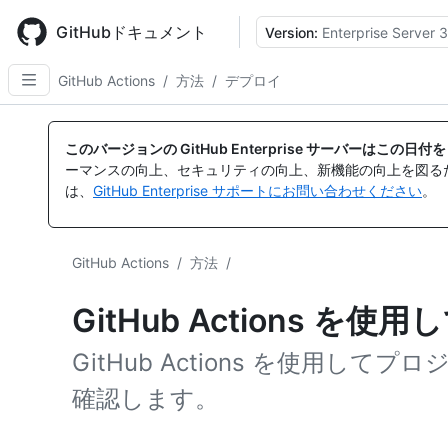
Skip
to
GitHubドキュメント
Version:
Enterprise Server 3
main
content
GitHub Actions
/
方法
/
デプロイ
このバージョンの GitHub Enterprise サーバーはこの
ーマンスの向上、セキュリティの向上、新機能の向上を図る
は、
GitHub Enterprise サポートにお問い合わせください
。
GitHub Actions
/
方法
/
GitHub Actions を
GitHub Actions を使用し
確認します。