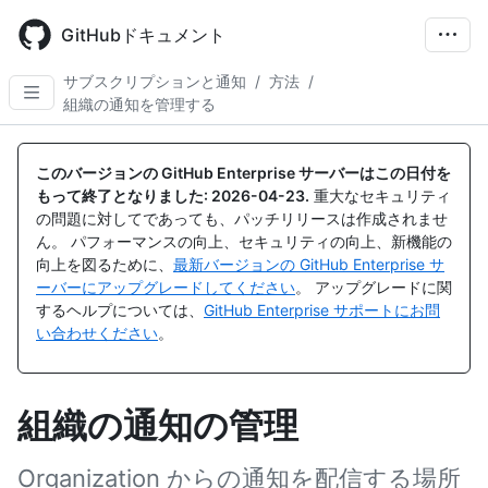
Skip
to
GitHubドキュメント
main
content
サブスクリプションと通知
/
方法
/
組織の通知を管理する
このバージョンの GitHub Enterprise サーバーはこの日付を
もって終了となりました:
2026-04-23
.
重大なセキュリティ
の問題に対してであっても、パッチリリースは作成されませ
ん。 パフォーマンスの向上、セキュリティの向上、新機能の
向上を図るために、
最新バージョンの GitHub Enterprise サ
ーバーにアップグレードしてください
。 アップグレードに関
するヘルプについては、
GitHub Enterprise サポートにお問
い合わせください
。
組織の通知の管理
Organization からの通知を配信する場所