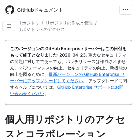
Skip
to
GitHubドキュメント
main
content
リポジトリ
/
リポジトリの作成と管理
/
リポジトリへのアクセス
このバージョンの GitHub Enterprise サーバーはこの日付を
もって終了となりました:
2026-04-23
.
重大なセキュリティ
の問題に対してであっても、パッチリリースは作成されませ
ん。 パフォーマンスの向上、セキュリティの向上、新機能の
向上を図るために、
最新バージョンの GitHub Enterprise サ
ーバーにアップグレードしてください
。 アップグレードに関
するヘルプについては、
GitHub Enterprise サポートにお問
い合わせください
。
個人用リポジトリのアクセ
スとコラボレーション