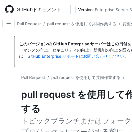
Skip
to
GitHubドキュメント
Version:
Enterprise Server 3
main
content
Pull Request
/
pull request を使用して共同作業する
/
変更
このバージョンの GitHub Enterprise サーバーはこの
ーマンスの向上、セキュリティの向上、新機能の向上を図る
は、
GitHub Enterprise サポートにお問い合わせください
。
Pull Request
/
pull request を使用して共同作業する
/
pull request を使
する
トピックブランチまたはフォーク
プロジェクトにマージする前に、