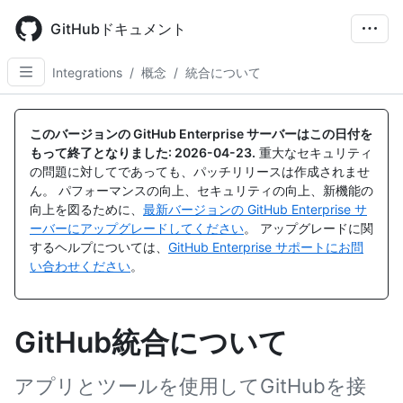
Skip
to
GitHubドキュメント
main
content
Integrations
/
概念
/
統合について
このバージョンの GitHub Enterprise サーバーはこの日付を
もって終了となりました:
2026-04-23
.
重大なセキュリティ
の問題に対してであっても、パッチリリースは作成されませ
ん。 パフォーマンスの向上、セキュリティの向上、新機能の
向上を図るために、
最新バージョンの GitHub Enterprise サ
ーバーにアップグレードしてください
。 アップグレードに関
するヘルプについては、
GitHub Enterprise サポートにお問
い合わせください
。
GitHub統合について
アプリとツールを使用してGitHubを接