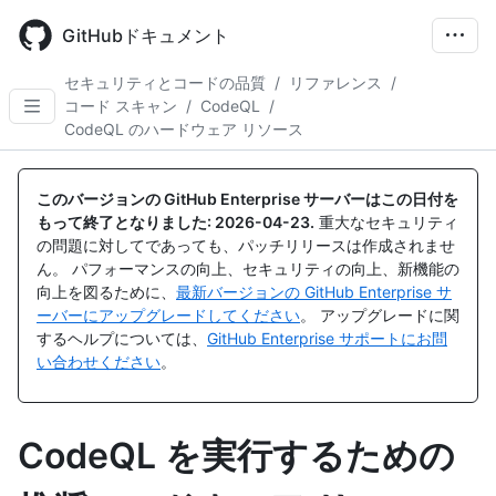
Skip
to
GitHubドキュメント
main
content
セキュリティとコードの品質
/
リファレンス
/
コード スキャン
/
CodeQL
/
CodeQL のハードウェア リソース
このバージョンの GitHub Enterprise サーバーはこの日付を
もって終了となりました:
2026-04-23
.
重大なセキュリティ
の問題に対してであっても、パッチリリースは作成されませ
ん。 パフォーマンスの向上、セキュリティの向上、新機能の
向上を図るために、
最新バージョンの GitHub Enterprise サ
ーバーにアップグレードしてください
。 アップグレードに関
するヘルプについては、
GitHub Enterprise サポートにお問
い合わせください
。
CodeQL を実行するための