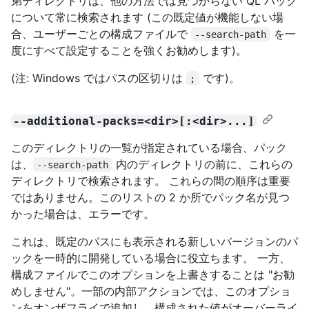
弟ディレクトリは、他の方法では見つからない QL パック
について常に検索されます (この既定値が機能しない場
合、ユーザーごとの構成ファイルで
を一
--search-path
度にすべて設定することを強くお勧めします)。
(注: Windows ではパスの区切りは
です)。
;
--additional-packs=<dir>[:<dir>...]
このディレクトリの一覧が指定されている場合、パック
は、
内のディレクトリの前に、これらの
--search-path
ディレクトリで検索されます。 これらの間の順序は重要
ではありません。このリストの 2 か所でパック名が見つ
かった場合は、エラーです。
これは、既定のパスにも表示される新しいバージョンのパ
ックを一時的に開発している場合に役立ちます。 一方、
構成ファイルでこのオプションを上書きすることは "お勧
めしません"。一部の内部アクションでは、このオプショ
ンをオンザフライで追加し、構成された値がオーバーライ