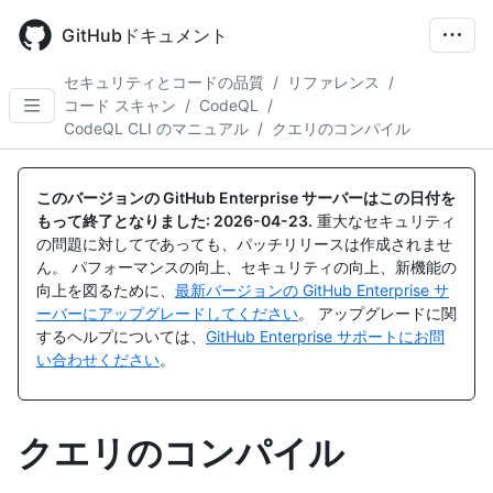
Skip
to
GitHubドキュメント
main
content
セキュリティとコードの品質
/
リファレンス
/
コード スキャン
/
CodeQL
/
CodeQL CLI のマニュアル
/
クエリのコンパイル
このバージョンの GitHub Enterprise サーバーはこの日付を
もって終了となりました:
2026-04-23
.
重大なセキュリティ
の問題に対してであっても、パッチリリースは作成されませ
ん。 パフォーマンスの向上、セキュリティの向上、新機能の
向上を図るために、
最新バージョンの GitHub Enterprise サ
ーバーにアップグレードしてください
。 アップグレードに関
するヘルプについては、
GitHub Enterprise サポートにお問
い合わせください
。
クエリのコンパイル