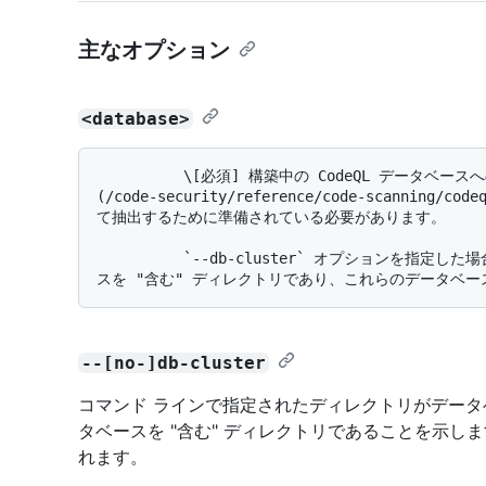
主なオプション
<database>
          \[必須] 構築中の CodeQL データベースへのパス。 これは、[codeql database init]
(/code-security/reference/code-scanning/cod
て抽出するために準備されている必要があります。

          `--db-cluster` オプションを指定した場合、これはデータベース自体ではなく、データベー
--[no-]db-cluster
コマンド ラインで指定されたディレクトリがデータ
タベースを "含む" ディレクトリであることを示し
れます。