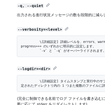
-q, --quiet
出力される進行状況メッセージの数を段階的に減ら
--verbosity=<level>
          \[詳細設定] 詳細レベルを、errors、warnings、progress、progress+、progress++、
progress+++ のいずれかに明示的に設定します。 

--logdir=<dir>
          \[詳細設定] タイムスタンプと実行中のサブコマンドの名前を含む生成された名前を使って、指
(完全に制御できる名前でログ ファイルを書き込む
要に応じて stderr をリダイレクトします)。