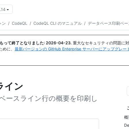
.14
{{icon}}
ャン
/
CodeQL
/
CodeQL CLI のマニュアル
/
データベース印刷ベー
日付をもって終了となりました:
2026-04-23
.
重大なセキュリティの問題に対
ために、
最新バージョンの GitHub Enterprise サーバーにアップグ
ライン
のベースライン行の概要を印刷し
概
De