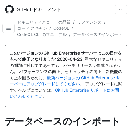
Skip
to
GitHubドキュメント
main
content
セキュリティとコードの品質
/
リファレンス
/
コード スキャン
/
CodeQL
/
CodeQL CLI のマニュアル
/
データベースのインポート
このバージョンの GitHub Enterprise サーバーはこの日付を
もって終了となりました:
2026-04-23
.
重大なセキュリティ
の問題に対してであっても、パッチリリースは作成されませ
ん。 パフォーマンスの向上、セキュリティの向上、新機能の
向上を図るために、
最新バージョンの GitHub Enterprise サ
ーバーにアップグレードしてください
。 アップグレードに関
するヘルプについては、
GitHub Enterprise サポートにお問
い合わせください
。
データベースのインポート