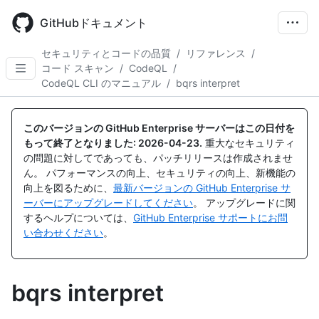
Skip
to
GitHubドキュメント
main
content
セキュリティとコードの品質
/
リファレンス
/
コード スキャン
/
CodeQL
/
CodeQL CLI のマニュアル
/
bqrs interpret
このバージョンの GitHub Enterprise サーバーはこの日付を
もって終了となりました:
2026-04-23
.
重大なセキュリティ
の問題に対してであっても、パッチリリースは作成されませ
ん。 パフォーマンスの向上、セキュリティの向上、新機能の
向上を図るために、
最新バージョンの GitHub Enterprise サ
ーバーにアップグレードしてください
。 アップグレードに関
するヘルプについては、
GitHub Enterprise サポートにお問
い合わせください
。
bqrs interpret