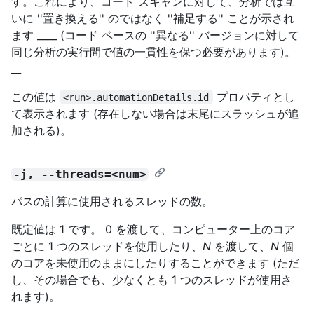
す。これにより、コード スキャンに対して、分析では互
いに ''置き換える'' のではなく ''補足する'' ことが示され
ます ____ (コード ベースの ''異なる'' バージョンに対して
同じ分析の実行間で値の一貫性を保つ必要があります)。
__
この値は
プロパティとし
<run>.automationDetails.id
て表示されます (存在しない場合は末尾にスラッシュが追
加される)。
-j, --threads=<num>
パスの計算に使用されるスレッドの数。
既定値は 1 です。 0 を渡して、コンピューター上のコア
ごとに 1 つのスレッドを使用したり、
N
を渡して、
N
個
のコアを未使用のままにしたりすることができます (ただ
し、その場合でも、少なくとも 1 つのスレッドが使用さ
れます)。