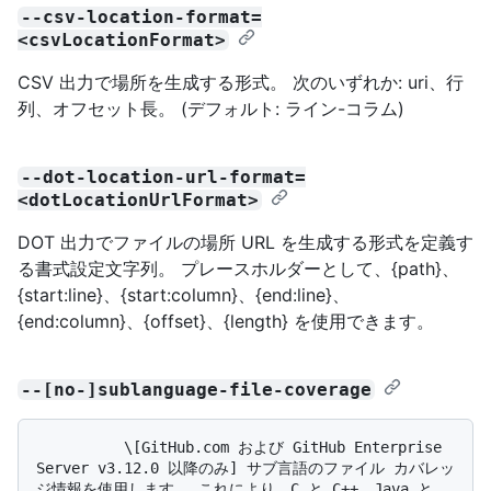
--csv-location-format=
<csvLocationFormat>
CSV 出力で場所を生成する形式。 次のいずれか: uri、行
列、オフセット長。 (デフォルト: ライン-コラム)
--dot-location-url-format=
<dotLocationUrlFormat>
DOT 出力でファイルの場所 URL を生成する形式を定義す
る書式設定文字列。 プレースホルダーとして、{path}、
{start:line}、{start:column}、{end:line}、
{end:column}、{offset}、{length} を使用できます。
--[no-]sublanguage-file-coverage
          \[GitHub.com および GitHub Enterprise 
Server v3.12.0 以降のみ] サブ言語のファイル カバレッ
ジ情報を使用します。 これにより、C と C++、Java と 