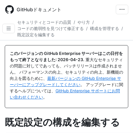
Skip
to
GitHubドキュメント
main
content
セキュリティとコードの品質
/
やり方
/
コードの脆弱性を見つけて修正する
/
構成を管理する
/
既定設定を編集する
このバージョンの GitHub Enterprise サーバーはこの日付を
もって終了となりました:
2026-04-23
.
重大なセキュリティ
の問題に対してであっても、パッチリリースは作成されませ
ん。 パフォーマンスの向上、セキュリティの向上、新機能の
向上を図るために、
最新バージョンの GitHub Enterprise サ
ーバーにアップグレードしてください
。 アップグレードに関
するヘルプについては、
GitHub Enterprise サポートにお問
い合わせください
。
既定設定の構成を編集する