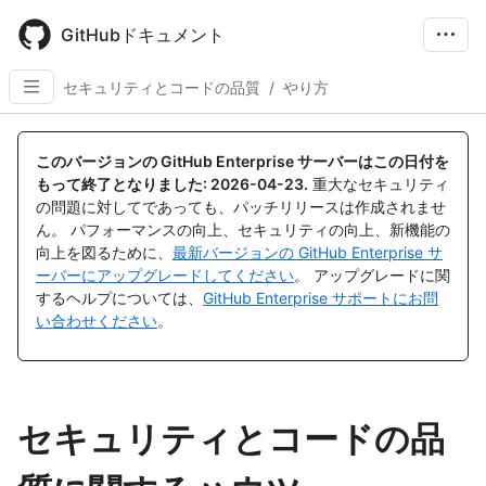
Skip
to
GitHubドキュメント
main
content
セキュリティとコードの品質
/
やり方
このバージョンの GitHub Enterprise サーバーはこの日付を
もって終了となりました:
2026-04-23
.
重大なセキュリティ
の問題に対してであっても、パッチリリースは作成されませ
ん。 パフォーマンスの向上、セキュリティの向上、新機能の
向上を図るために、
最新バージョンの GitHub Enterprise サ
ーバーにアップグレードしてください
。 アップグレードに関
するヘルプについては、
GitHub Enterprise サポートにお問
い合わせください
。
セキュリティとコードの品