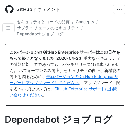
Skip
to
GitHubドキュメント
main
content
セキュリティとコードの品質
/
Concepts
/
サプライ チェーンのセキュリティ
/
Dependabot ジョブ ログ
このバージョンの GitHub Enterprise サーバーはこの日付を
もって終了となりました:
2026-04-23
.
重大なセキュリティ
の問題に対してであっても、パッチリリースは作成されませ
ん。 パフォーマンスの向上、セキュリティの向上、新機能の
向上を図るために、
最新バージョンの GitHub Enterprise サ
ーバーにアップグレードしてください
。 アップグレードに関
するヘルプについては、
GitHub Enterprise サポートにお問
い合わせください
。
Dependabot ジョブ ログ