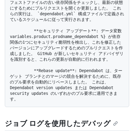
フェストファイルの古い依存関係をチェックし、最新の状態
にするためにプルリクエストを開くか更新しました。 これ
らの実行は、 `dependabot.yml` 構成ファイルで定義され
ているスケジュールに従って実行されます。

          **セキュリティ アップデート**: データ変数 
variables.product.prodname_dependabot %} が依存
関係の1つにセキュリティ脆弱性を検出し、これを修正した
バージョンにアップグレードするためのプルリクエストを作
成しました。 GitHub が新しいセキュリティ アドバイザリ
を識別すると、これらの更新が自動的に行われます。

          **Rebase update**: Dependabot は、ター
ゲット ブランチとのマージの競合を解決するために、既存
のプル要求を自動的にリベースしました。 これは、
Dependabot version updates または Dependabot 
security updates のいずれかのプル要求に適用できま
ジョブ ログを使用したデバッグ