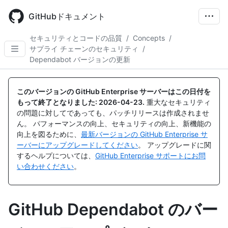
Skip
to
GitHubドキュメント
main
content
セキュリティとコードの品質
/
Concepts
/
サプライ チェーンのセキュリティ
/
Dependabot バージョンの更新
このバージョンの GitHub Enterprise サーバーはこの日付を
もって終了となりました:
2026-04-23
.
重大なセキュリティ
の問題に対してであっても、パッチリリースは作成されませ
ん。 パフォーマンスの向上、セキュリティの向上、新機能の
向上を図るために、
最新バージョンの GitHub Enterprise サ
ーバーにアップグレードしてください
。 アップグレードに関
するヘルプについては、
GitHub Enterprise サポートにお問
い合わせください
。
GitHub Dependabot のバー