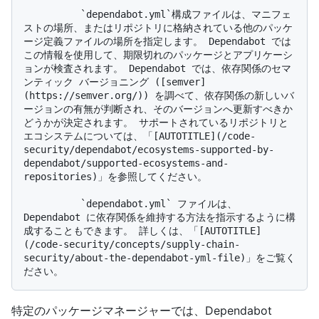
          `dependabot.yml`構成ファイルは、マニフェ
ストの場所、またはリポジトリに格納されている他のパッケ
ージ定義ファイルの場所を指定します。 Dependabot では
この情報を使用して、期限切れのパッケージとアプリケーシ
ョンが検査されます。 Dependabot では、依存関係のセマ
ンティック バージョニング ([semver]
(https://semver.org/)) を調べて、依存関係の新しいバ
ージョンの有無が判断され、そのバージョンへ更新すべきか
どうかが決定されます。 サポートされているリポジトリと
エコシステムについては、「[AUTOTITLE](/code-
security/dependabot/ecosystems-supported-by-
dependabot/supported-ecosystems-and-
repositories)」を参照してください。

          `dependabot.yml` ファイルは、 
Dependabot に依存関係を維持する方法を指示するように構
成することもできます。 詳しくは、「[AUTOTITLE]
(/code-security/concepts/supply-chain-
security/about-the-dependabot-yml-file)」をご覧く
特定のパッケージマネージャーでは、Dependabot