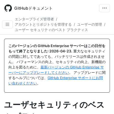
Skip
to
GitHubドキュメント
main
content
エンタープライズ管理者
/
アカウントとリポジトリを管理する
/
ユーザーの管理
/
ユーザー セキュリティのベスト プラクティス
このバージョンの GitHub Enterprise サーバーはこの日付を
もって終了となりました:
2026-04-23
.
重大なセキュリティ
の問題に対してであっても、パッチリリースは作成されませ
ん。 パフォーマンスの向上、セキュリティの向上、新機能の
向上を図るために、
最新バージョンの GitHub Enterprise サ
ーバーにアップグレードしてください
。 アップグレードに関
するヘルプについては、
GitHub Enterprise サポートにお問
い合わせください
。
ユーザセキュリティのベス