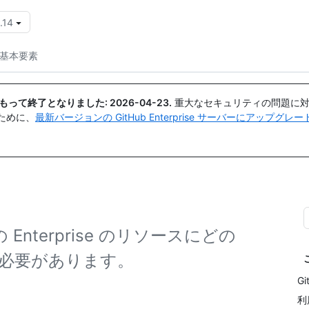
.14
{{icon}}
基本要素
日付をもって終了となりました:
2026-04-23
.
重大なセキュリティの問題に対
ために、
最新バージョンの GitHub Enterprise サーバーにアップグ
 Enterprise のリソースにどの
必要があります。
G
利