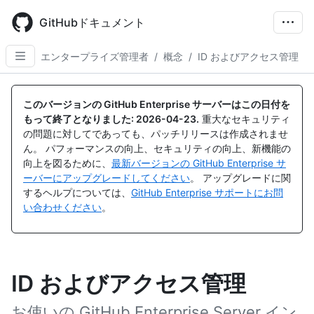
Skip
to
GitHubドキュメント
main
content
エンタープライズ管理者
/
概念
/
ID およびアクセス管理
このバージョンの GitHub Enterprise サーバーはこの日付を
もって終了となりました:
2026-04-23
.
重大なセキュリティ
の問題に対してであっても、パッチリリースは作成されませ
ん。 パフォーマンスの向上、セキュリティの向上、新機能の
向上を図るために、
最新バージョンの GitHub Enterprise サ
ーバーにアップグレードしてください
。 アップグレードに関
するヘルプについては、
GitHub Enterprise サポートにお問
い合わせください
。
ID およびアクセス管理
お使いの GitHub Enterprise Server イン