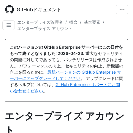
Skip
to
GitHubドキュメント
main
content
エンタープライズ管理者
/
概念
/
基本要素
/
エンタープライズ アカウント
このバージョンの GitHub Enterprise サーバーはこの日付を
もって終了となりました:
2026-04-23
.
重大なセキュリティ
の問題に対してであっても、パッチリリースは作成されませ
ん。 パフォーマンスの向上、セキュリティの向上、新機能の
向上を図るために、
最新バージョンの GitHub Enterprise サ
ーバーにアップグレードしてください
。 アップグレードに関
するヘルプについては、
GitHub Enterprise サポートにお問
い合わせください
。
エンタープライズ アカウン
ト