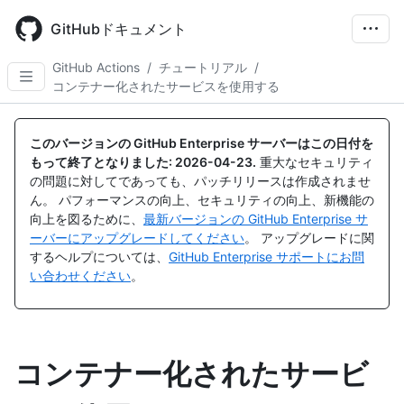
Skip
to
GitHubドキュメント
main
content
GitHub Actions
/
チュートリアル
/
コンテナー化されたサービスを使用する
このバージョンの GitHub Enterprise サーバーはこの日付を
もって終了となりました:
2026-04-23
.
重大なセキュリティ
の問題に対してであっても、パッチリリースは作成されませ
ん。 パフォーマンスの向上、セキュリティの向上、新機能の
向上を図るために、
最新バージョンの GitHub Enterprise サ
ーバーにアップグレードしてください
。 アップグレードに関
するヘルプについては、
GitHub Enterprise サポートにお問
い合わせください
。
コンテナー化されたサービ