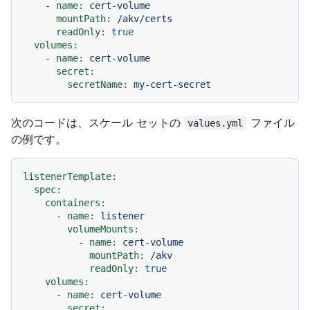
-
name:
cert-volume
mountPath:
/akv/certs
readOnly:
true
volumes:
-
name:
cert-volume
secret:
secretName:
my-cert-secret
次のコードは、スケール セットの
ファイル
values.yml
の例です。
listenerTemplate:
spec:
containers:
-
name:
listener
volumeMounts:
-
name:
cert-volume
mountPath:
/akv
readOnly:
true
volumes:
-
name:
cert-volume
secret: