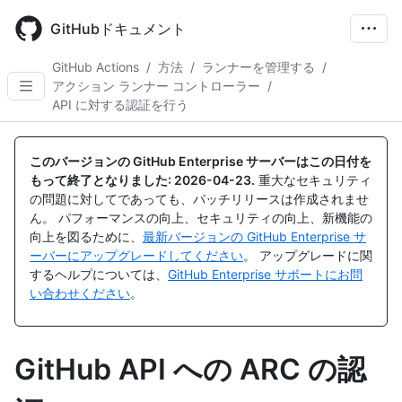
Skip
to
GitHubドキュメント
main
content
GitHub Actions
/
方法
/
ランナーを管理する
/
アクション ランナー コントローラー
/
API に対する認証を行う
このバージョンの GitHub Enterprise サーバーはこの日付を
もって終了となりました:
2026-04-23
.
重大なセキュリティ
の問題に対してであっても、パッチリリースは作成されませ
ん。 パフォーマンスの向上、セキュリティの向上、新機能の
向上を図るために、
最新バージョンの GitHub Enterprise サ
ーバーにアップグレードしてください
。 アップグレードに関
するヘルプについては、
GitHub Enterprise サポートにお問
い合わせください
。
GitHub API への ARC の認