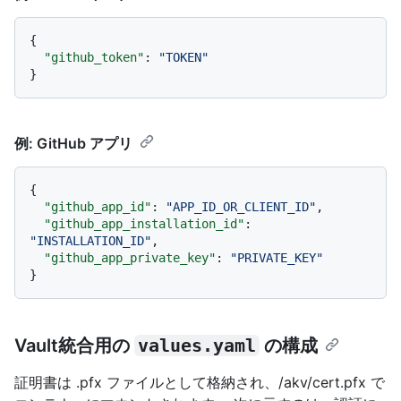
{
"github_token"
:
"TOKEN"
}
例: GitHub アプリ
{
"github_app_id"
:
"APP_ID_OR_CLIENT_ID"
,
"github_app_installation_id"
:
"INSTALLATION_ID"
,
"github_app_private_key"
:
"PRIVATE_KEY"
}
Vault統合用の
values.yaml
の構成
証明書は .pfx ファイルとして格納され、/akv/cert.pfx で