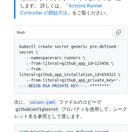
します。 詳しくは、「
Actions Runner
Controller の開始方法
」をご覧ください。
Bash
kubectl create secret generic pre-defined-
secret \

   --namespace=arc-runners \

   --from-literal=github_app_id=123456 \

   --from-
literal=github_app_installation_id=654321 \

   --from-literal=github_app_private_key=
'-
----BEGIN RSA PRIVATE KEY-----********'
次に、
ファイルのコピーで
values.yaml
プロパティを使用して、シーク
githubConfigSecret
レット名を参照として渡します。