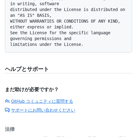
in writing, software

distributed under the License is distributed on 
an "AS IS" BASIS,

WITHOUT WARRANTIES OR CONDITIONS OF ANY KIND, 
either express or implied.

See the License for the specific language 
governing permissions and

ヘルプとサポート
まだ助けが必要ですか？
GitHub コミュニティに質問する
サポートにお問い合わせください
法律