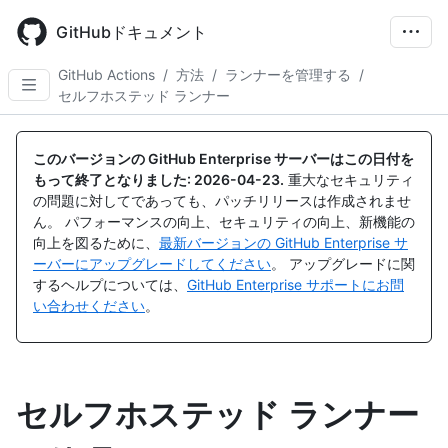
Skip
to
GitHubドキュメント
main
content
GitHub Actions
/
方法
/
ランナーを管理する
/
セルフホステッド ランナー
このバージョンの GitHub Enterprise サーバーはこの日付を
もって終了となりました:
2026-04-23
.
重大なセキュリティ
の問題に対してであっても、パッチリリースは作成されませ
ん。 パフォーマンスの向上、セキュリティの向上、新機能の
向上を図るために、
最新バージョンの GitHub Enterprise サ
ーバーにアップグレードしてください
。 アップグレードに関
するヘルプについては、
GitHub Enterprise サポートにお問
い合わせください
。
セルフホステッド ランナー