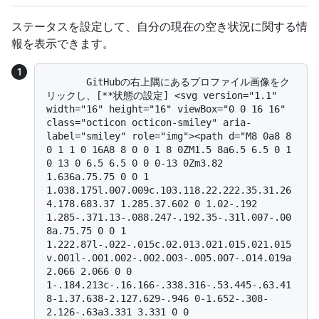
ステータスを設定して、自分の現在の空き状況に関する情
報を表示できます。
       GitHubの右上隅にあるプロファイル画像をク
リックし、[**状態の設定] <svg version="1.1" 
width="16" height="16" viewBox="0 0 16 16" 
class="octicon octicon-smiley" aria-
label="smiley" role="img"><path d="M8 0a8 8 
0 1 1 0 16A8 8 0 0 1 8 0ZM1.5 8a6.5 6.5 0 1 
0 13 0 6.5 6.5 0 0 0-13 0Zm3.82 
1.636a.75.75 0 0 1 
1.038.175l.007.009c.103.118.22.222.35.31.26
4.178.683.37 1.285.37.602 0 1.02-.192 
1.285-.371.13-.088.247-.192.35-.31l.007-.00
8a.75.75 0 0 1 
1.222.87l-.022-.015c.02.013.021.015.021.015
v.001l-.001.002-.002.003-.005.007-.014.019a
2.066 2.066 0 0 
1-.184.213c-.16.166-.338.316-.53.445-.63.41
8-1.37.638-2.127.629-.946 0-1.652-.308-
2.126-.63a3.331 3.331 0 0 