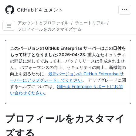
Skip
to
GitHubドキュメント
main
content
アカウントとプロファイル
/
チュートリアル
/
プロフィールをカスタマイズする
このバージョンの GitHub Enterprise サーバーはこの日付を
もって終了となりました:
2026-04-23
.
重大なセキュリティ
の問題に対してであっても、パッチリリースは作成されませ
ん。 パフォーマンスの向上、セキュリティの向上、新機能の
向上を図るために、
最新バージョンの GitHub Enterprise サ
ーバーにアップグレードしてください
。 アップグレードに関
するヘルプについては、
GitHub Enterprise サポートにお問
い合わせください
。
プロフィールをカスタマイ
ズする