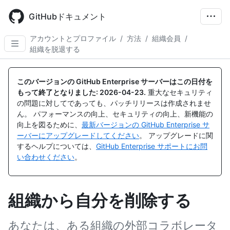
Skip
to
GitHubドキュメント
main
content
アカウントとプロファイル
/
方法
/
組織会員
/
組織を脱退する
このバージョンの GitHub Enterprise サーバーはこの日付を
もって終了となりました:
2026-04-23
.
重大なセキュリティ
の問題に対してであっても、パッチリリースは作成されませ
ん。 パフォーマンスの向上、セキュリティの向上、新機能の
向上を図るために、
最新バージョンの GitHub Enterprise サ
ーバーにアップグレードしてください
。 アップグレードに関
するヘルプについては、
GitHub Enterprise サポートにお問
い合わせください
。
組織から自分を削除する
あなたは、ある組織の外部コラボレータ