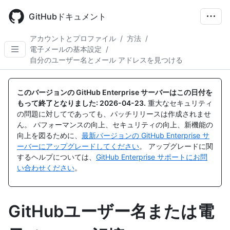
Skip
to
GitHubドキュメント
main
content
アカウントとプロファイル
/
方法
/
電子メールの基本設定
/
自分のユーザー名とメール アドレスを見つける
このバージョンの GitHub Enterprise サーバーはこの日付を
もって終了となりました:
2026-04-23
.
重大なセキュリティ
の問題に対してであっても、パッチリリースは作成されませ
ん。 パフォーマンスの向上、セキュリティの向上、新機能の
向上を図るために、
最新バージョンの GitHub Enterprise サ
ーバーにアップグレードしてください
。 アップグレードに関
するヘルプについては、
GitHub Enterprise サポートにお問
い合わせください
。
GitHubユーザー名または電