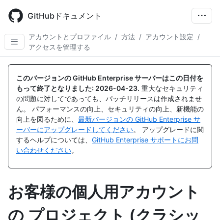
Skip
to
GitHubドキュメント
main
content
アカウントとプロファイル
/
方法
/
アカウント設定
/
アクセスを管理する
このバージョンの GitHub Enterprise サーバーはこの日付を
もって終了となりました:
2026-04-23
.
重大なセキュリティ
の問題に対してであっても、パッチリリースは作成されませ
ん。 パフォーマンスの向上、セキュリティの向上、新機能の
向上を図るために、
最新バージョンの GitHub Enterprise サ
ーバーにアップグレードしてください
。 アップグレードに関
するヘルプについては、
GitHub Enterprise サポートにお問
い合わせください
。
お客様の個人用アカウント
の プロジェクト (クラシッ