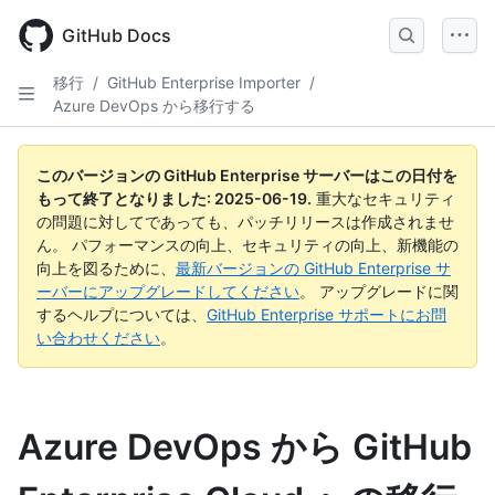
Skip
to
GitHub Docs
main
content
移行
/
GitHub Enterprise Importer
/
Azure DevOps から移行する
このバージョンの GitHub Enterprise サーバーはこの日付を
もって終了となりました:
2025-06-19
.
重大なセキュリティ
の問題に対してであっても、パッチリリースは作成されませ
ん。 パフォーマンスの向上、セキュリティの向上、新機能の
向上を図るために、
最新バージョンの GitHub Enterprise サ
ーバーにアップグレードしてください
。 アップグレードに関
するヘルプについては、
GitHub Enterprise サポートにお問
い合わせください
。
Azure DevOps から GitHub