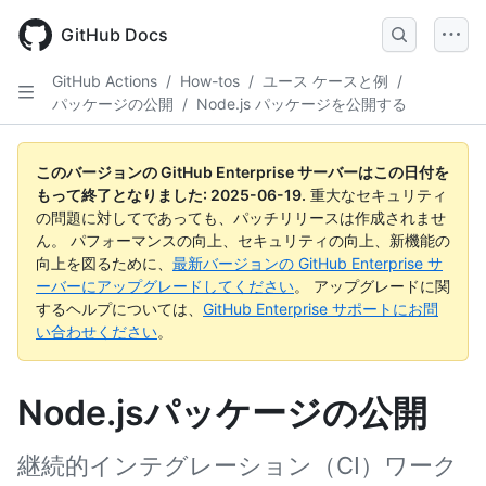
Skip
to
GitHub Docs
main
content
GitHub Actions
/
How-tos
/
ユース ケースと例
/
パッケージの公開
/
Node.js パッケージを公開する
このバージョンの GitHub Enterprise サーバーはこの日付を
もって終了となりました:
2025-06-19
.
重大なセキュリティ
の問題に対してであっても、パッチリリースは作成されませ
ん。 パフォーマンスの向上、セキュリティの向上、新機能の
向上を図るために、
最新バージョンの GitHub Enterprise サ
ーバーにアップグレードしてください
。 アップグレードに関
するヘルプについては、
GitHub Enterprise サポートにお問
い合わせください
。
Node.jsパッケージの公開
継続的インテグレーション（CI）ワーク