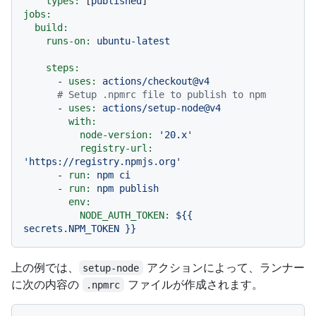
types:
 [
published
jobs:
build:
runs-on:
ubuntu-latest
steps:
-
uses:
actions/checkout@v4
# Setup .npmrc file to publish to npm
-
uses:
actions/setup-node@v4
with:
node-version:
'20.x'
registry-url:
'https://registry.npmjs.org'
-
run:
npm
ci
-
run:
npm
publish
env:
NODE_AUTH_TOKEN:
${{
secrets.NPM_TOKEN
}}
上の例では、
アクションによって、ランナー
setup-node
に次の内容の
ファイルが作成されます。
.npmrc