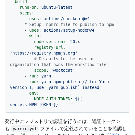
build:
runs-on:
ubuntu-latest
steps:
-
uses:
actions/checkout@v4
# Setup .npmrc file to publish to npm
-
uses:
actions/setup-node@v4
with:
node-version:
'20.x'
registry-url:
'https://registry.npmjs.org'
# Defaults to the user or 
organization that owns the workflow file
scope:
'@octocat'
-
run:
yarn
-
run:
yarn
npm
publish
//
for
Yarn
version
1
,
use
`yarn
publish`
instead
env:
NODE_AUTH_TOKEN:
${{
secrets.NPM_TOKEN
}}
発行中にレジストリで認証を行うには、認証トークン
も
ファイルで定義されていることを確認し
yarnrc.yml