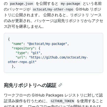
の
を公開すると
という名前
package.json
my-package
のパッケージが
GitHub リポジ
octocat/my-other-repo
トリに公開されます。 公開されると、リポジトリ ソース
のみが更新され、パッケージは宛先リポジトリからアクセ
ス許可を継承しません。
{
"name"
:
"@octocat/my-package"
,
"repository"
:
{
"type"
:
"git"
,
"url"
:
"https://github.com/octocat/my-
other-repo.git"
}
,
宛先リポジトリへの認証
ワークフローの GitHub Packages レジストリに対して認
証済み操作を行うために、
を使用すること
GITHUB_TOKEN
ができます。 ワークフロー内のジョブが開始されるたび