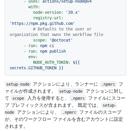
-
uses:
actions/setup-node@v4
with:
node-version:
'20.x'
registry-url:
'https://npm.pkg.github.com'
# Defaults to the user or 
organization that owns the workflow file
scope:
'@octocat'
-
run:
npm
ci
-
run:
npm
publish
env:
NODE_AUTH_TOKEN:
${{
secrets.GITHUB_TOKEN
}}
アクションにより、ランナーに
フ
setup-node
.npmrc
ァイルが作成されます。
アクションに対し
setup-node
て
入力を使用すると、
ファイルにスコー
scope
.npmrc
プ プレフィックスが含まれます。 既定では、
setup-
アクションにより、
ファイルのスコープ
node
.npmrc
が、そのワークフロー ファイルを含むアカウントに設定
されます。