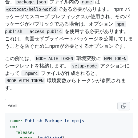
合、
ファイル内の
は
package.json
name
である必要があります。 npm パ
@octocat/hello-world
ッケージでスコープ プレフィックスが使用され、そのパ
ッケージがパブリックである場合は、オプション
npm 
を使用する必要があります。
publish --access public
これは、意図せずプライベートパッケージを公開してしま
うことを防ぐためにnpmが必要とするオプションです。
この例では、
環境変数に
NODE_AUTH_TOKEN
NPM_TOKEN
シークレットを格納します。
アクションに
setup-node
よって
ファイルが作成されると、
.npmrc
環境変数からトークンが参照されま
NODE_AUTH_TOKEN
す。
YAML
name:
Publish
Package
to
npmjs
on:
release: