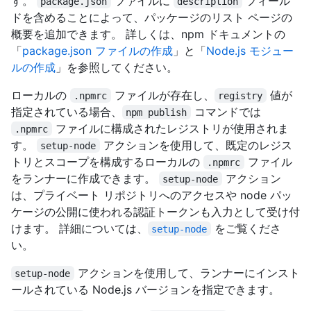
す。
ファイルに
フィール
package.json
description
ドを含めることによって、パッケージのリスト ページの
概要を追加できます。 詳しくは、npm ドキュメントの
「
package.json ファイルの作成
」と「
Node.js モジュー
ルの作成
」を参照してください。
ローカルの
ファイルが存在し、
値が
.npmrc
registry
指定されている場合、
コマンドでは
npm publish
ファイルに構成されたレジストリが使用されま
.npmrc
す。
アクションを使用して、既定のレジス
setup-node
トリとスコープを構成するローカルの
ファイル
.npmrc
をランナーに作成できます。
アクション
setup-node
は、プライベート リポジトリへのアクセスや node パッ
ケージの公開に使われる認証トークンも入力として受け付
けます。 詳細については、
をご覧くださ
setup-node
い。
アクションを使用して、ランナーにインスト
setup-node
ールされている Node.js バージョンを指定できます。