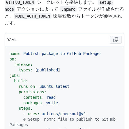
シークレットを格納します。
GITHUB_TOKEN
setup-
アクションによって
ファイルが作成される
node
.npmrc
と、
環境変数からトークンが参照され
NODE_AUTH_TOKEN
ます。
YAML
name:
Publish
package
to
GitHub
Packages
on:
release:
types:
 [
published
jobs:
build:
runs-on:
ubuntu-latest
permissions:
contents:
read
packages:
write
steps:
-
uses:
actions/checkout@v4
# Setup .npmrc file to publish to GitHub 
Packages