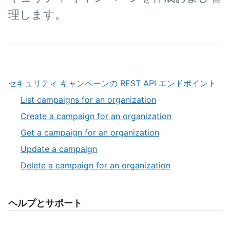
理します。
,
セキュリティ キャンペーンの REST API エンドポイント
1
,
List campaigns for an organization
of
1
,
Create a campaign for an organization
1
of
2
,
Get a campaign for an organization
5
of
3
,
Update a campaign
5
of
4
,
Delete a campaign for an organization
5
of
5
5
of
5
ヘルプとサポート