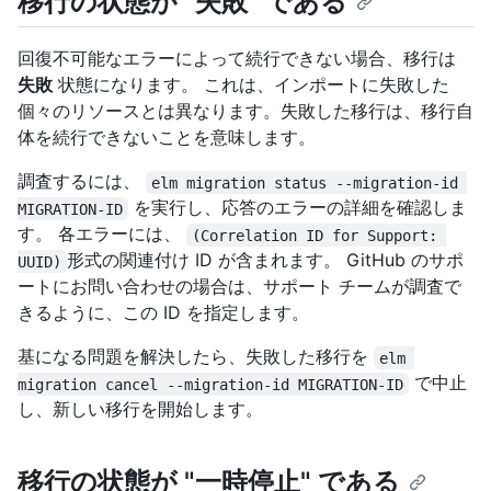
移行の状態が "失敗" である
回復不可能なエラーによって続行できない場合、移行は
失敗
状態になります。 これは、インポートに失敗した
個々のリソースとは異なります。失敗した移行は、移行自
体を続行できないことを意味します。
調査するには、
elm migration status --migration-id 
を実行し、応答のエラーの詳細を確認しま
MIGRATION-ID
す。 各エラーには、
(Correlation ID for Support: 
形式の関連付け ID が含まれます。 GitHub のサポ
UUID)
ートにお問い合わせの場合は、サポート チームが調査で
きるように、この ID を指定します。
基になる問題を解決したら、失敗した移行を
elm 
で中止
migration cancel --migration-id MIGRATION-ID
し、新しい移行を開始します。
移行の状態が "一時停止" である