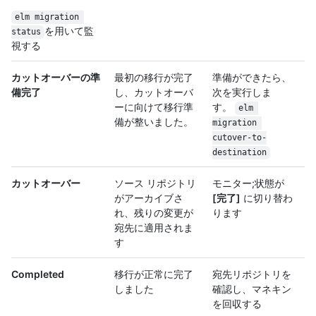
elm migration 
を用いて監
status
視する
カットオーバーの準
最初の移行が完了
準備ができたら、
備完了
し、カットオーバ
次を実行しま
ーに向けて移行準
す。
elm 
備が整いました。
migration 
cutover-to-
destination
カットオーバー
ソース リポジトリ
モニター;状態が
がアーカイブさ
[完了]
に切り替わ
れ、残りの変更が
ります
宛先に適用されま
す
Completed
移行が正常に完了
宛先リポジトリを
しました
確認し、マネキン
を回収する