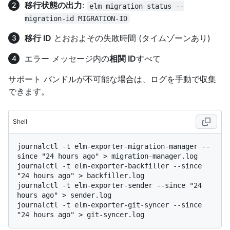
移行状態の出力
:
elm migration status --
migration-id MIGRATION-ID
移行 ID
とおおよその失敗時間 (タイムゾーンあり)
エラー メッセージ内の
相関 ID
すべて
サポート バンドルが不可能な場合は、ログを手動で収集
できます。
Shell
journalctl -t elm-exporter-migration-manager --
since "24 hours ago" > migration-manager.log

journalctl -t elm-exporter-backfiller --since 
"24 hours ago" > backfiller.log

journalctl -t elm-exporter-sender --since "24 
hours ago" > sender.log

journalctl -t elm-exporter-git-syncer --since 