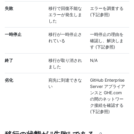
失敗
移行で回復不能な
エラーを調査する
エラーが発生しま
(下記参照)
した
一時停止
移行が一時停止さ
一時停止の理由を
れている
確認し、解決しま
す (下記参照)
終了
移行が取り消され
N/A
ました
劣化
宛先に到達できな
GitHub Enterprise
い
Server アプライア
ンスと GHE.com
の間のネットワー
ク接続を確認する
(下記参照)