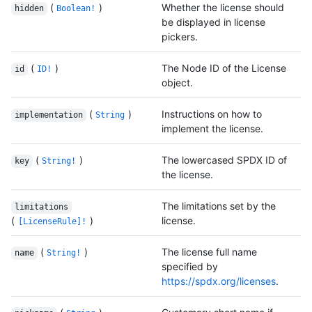
(
)
Whether the license should
hidden
Boolean!
be displayed in license
pickers.
(
)
The Node ID of the License
id
ID!
object.
(
)
Instructions on how to
implementation
String
implement the license.
(
)
The lowercased SPDX ID of
key
String!
the license.
The limitations set by the
limitations
(
)
license.
[LicenseRule]!
(
)
The license full name
name
String!
specified by
https://spdx.org/licenses
.