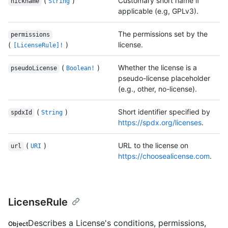
(
)
Customary short name if
nickname
String
applicable (e.g, GPLv3).
The permissions set by the
permissions
(
)
license.
[LicenseRule]!
(
)
Whether the license is a
pseudoLicense
Boolean!
pseudo-license placeholder
(e.g., other, no-license).
(
)
Short identifier specified by
spdxId
String
https://spdx.org/licenses
.
(
)
URL to the license on
url
URI
https://choosealicense.com
.
LicenseRule
Describes a License's conditions, permissions,
Object