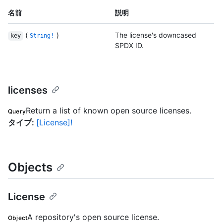
名前
説明
(
)
The license's downcased
key
String!
SPDX ID.
licenses
Return a list of known open source licenses.
Query
タイプ
:
[License]!
Objects
License
A repository's open source license.
Object