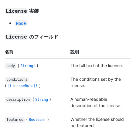
実装
License
Node
のフィールド
License
名前
説明
(
)
The full text of the license.
body
String!
The conditions set by the
conditions
(
)
license.
[LicenseRule]!
(
)
A human-readable
description
String
description of the license.
(
)
Whether the license should
featured
Boolean!
be featured.