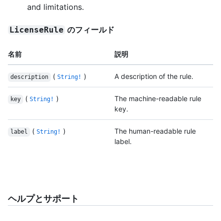
and limitations.
のフィールド
LicenseRule
名前
説明
(
)
A description of the rule.
description
String!
(
)
The machine-readable rule
key
String!
key.
(
)
The human-readable rule
label
String!
label.
ヘルプとサポート