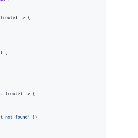
 (route) => {

ct'
,

9
nc
 (route) => {

ct not found'
 })
