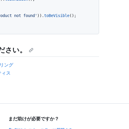
roduct not found'
)).
toBeVisible
();

ださい。
ニアリング
クティス
まだ助けが必要ですか？