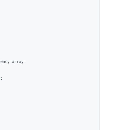
dency array
>
;
