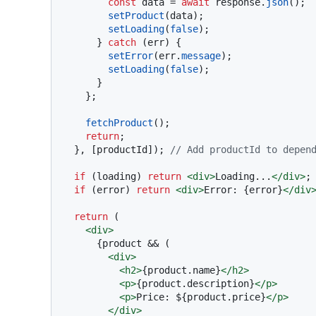
const
 data = 
await
 response.
json
();

setProduct
(data);

setLoading
(
false
);

      } 
catch
 (err) {

setError
(err.
message
);

setLoading
(
false
);

      }

    };

fetchProduct
();

return
;

  }, [productId]); 
// Add productId to depen
if
 (loading) 
return
<
div
>
Loading...
</
div
>
;

if
 (error) 
return
<
div
>
Error: {error}
</
div
return
 (

<
div
>
      {product && (

<
div
>
<
h2
>
{product.name}
</
h2
>
<
p
>
{product.description}
</
p
>
<
p
>
Price: ${product.price}
</
p
>
</
div
>