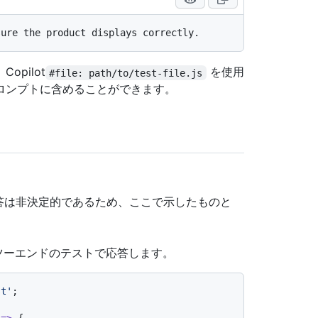
pilot
を使用
#file: path/to/test-file.js
ロンプトに含めることができます。
応答は非決定的であるため、ここで示したものと
ドツーエンドのテストで応答します。
st'
;

 =>
 {
