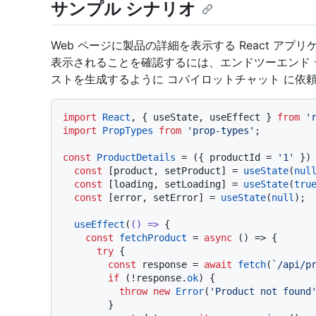
サンプル シナリオ
Web ページに製品の詳細を表示する React ア
表示されることを確認するには、エンドツーエンド 
ストを生成するように コパイロットチャット に依
import
React
, { useState, useEffect } 
from
'
import
PropTypes
from
'prop-types'
;

const
ProductDetails
 = (
{ productId = 
'1'
 }
) 
const
 [product, setProduct] = 
useState
(
nul
const
 [loading, setLoading] = 
useState
(
tru
const
 [error, setError] = 
useState
(
null
);

useEffect
(
() =>
 {

const
fetchProduct
 = 
async
 (
) => {

try
 {

const
 response = 
await
fetch
(
`/api/p
if
 (!response.
ok
) {

throw
new
Error
(
'Product not found
        }
