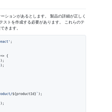
プリケーションがあるとします。 製品の詳細が正しく
テストを作成する必要があります。 これらのテ
頼できます。
react'
=> {

l
);

e
);

roduct/
${productId}
`
);

'
);
