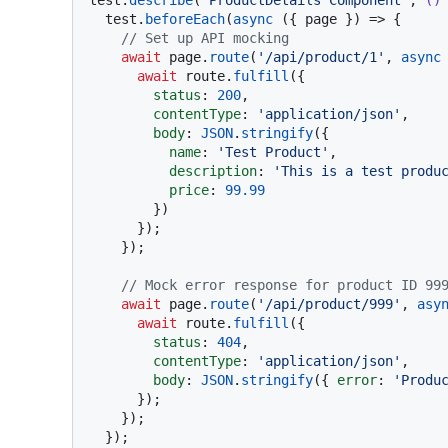
  test.
beforeEach
(
async
 ({ page }) => {

// Set up API mocking
await
 page.
route
(
'/api/product/1'
, 
async
await
 route.
fulfill
({

status
: 
200
,

contentType
: 
'application/json'
,

body
: 
JSON
.
stringify
({

name
: 
'Test Product'
,

description
: 
'This is a test produ
price
: 
99.99
        })

      });

    });

// Mock error response for product ID 99
await
 page.
route
(
'/api/product/999'
, 
asy
await
 route.
fulfill
({

status
: 
404
,

contentType
: 
'application/json'
,

body
: 
JSON
.
stringify
({ 
error
: 
'Produ
      });

    });

  });
