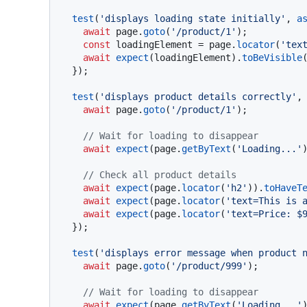
test
(
'displays loading state initially'
, 
a
await
 page.
goto
(
'/product/1'
);

const
 loadingElement = page.
locator
(
'tex
await
expect
(loadingElement).
toBeVisible
(
  });

test
(
'displays product details correctly'
,
await
 page.
goto
(
'/product/1'
);

// Wait for loading to disappear
await
expect
(page.
getByText
(
'Loading...'
// Check all product details
await
expect
(page.
locator
(
'h2'
)).
toHaveT
await
expect
(page.
locator
(
'text=This is 
await
expect
(page.
locator
(
'text=Price: $
  });

test
(
'displays error message when product 
await
 page.
goto
(
'/product/999'
);

// Wait for loading to disappear
await
expect
(page.
getByText
(
'Loading...'