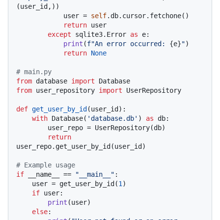
(user_id,))

            user = 
self
.db.cursor.fetchone()

return
 user

except
 sqlite3.Error 
as
 e:

print
(
f"An error occurred: 
{e}
"
)

return
None
# main.py
from
 database 
import
from
 user_repository 
import
 UserRepository

def
get_user_by_id
(
user_id
):

with
 Database(
'database.db'
) 
as
 db:

        user_repo = UserRepository(db)

return
user_repo.get_user_by_id(user_id)

# Example usage
if
 __name__ == 
"__main__"
:

    user = get_user_by_id(
1
)

if
 user:

print
(user)

else
:
