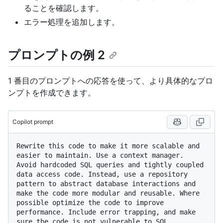
ることを確認します。
エラー処理を追加します。
プロンプトの例 2
1 番目のプロンプトへの応答を使って、より具体的なプロ
ンプトを作成できます。
Copilot prompt
Rewrite this code to make it more scalable and 
easier to maintain. Use a context manager. 
Avoid hardcoded SQL queries and tightly coupled 
data access code. Instead, use a repository 
pattern to abstract database interactions and 
make the code more modular and reusable. Where 
possible optimize the code to improve 
performance. Include error trapping, and make 
sure the code is not vulnerable to SQL 