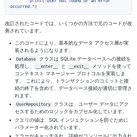
print
(
"User not found or an error 
occurred."
改訂されたコードでは、いくつかの方法で元のコードが改
善されています。
このコードにより、基本的なデータ アクセス層が実
装されるようになります。
クラスは SQLite データベースへの接続を
Database
処理し、
と
メソッドを使って
__enter__
__exit__
コンテキスト マネージャー プロトコルを実装しま
す。 これにより、トランザクションのコミットと接
続の終了を含めて、データベース接続が適切に管理さ
れます。
クラスは、ユーザー データにアク
UserRepository
セスするためのロジックをカプセル化しています。
クエリの値は、SQL インジェクションを防ぐために
パラメーター化されています。
エラーがキャッチされ、詳細がコンソールに出力され