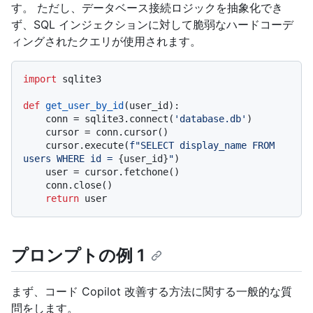
す。 ただし、データベース接続ロジックを抽象化でき
ず、SQL インジェクションに対して脆弱なハードコーデ
ィングされたクエリが使用されます。
import
 sqlite3

def
get_user_by_id
(
user_id
):

    conn = sqlite3.connect(
'database.db'
)

    cursor = conn.cursor()

    cursor.execute(
f"SELECT display_name FROM 
users WHERE id = 
{user_id}
"
)

    user = cursor.fetchone()

    conn.close()

return
プロンプトの例 1
まず、コード Copilot 改善する方法に関する一般的な質
問をします。