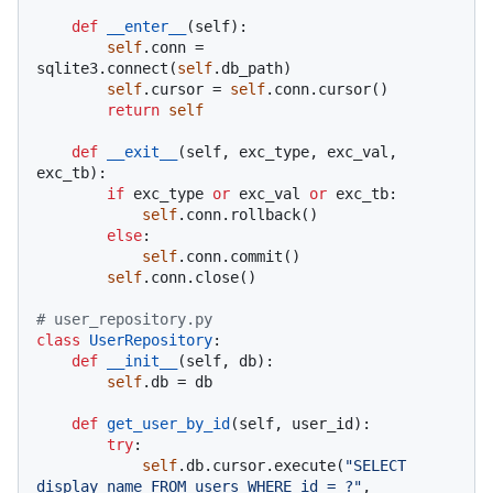
def
__enter__
(
self
):

self
.conn = 
sqlite3.connect(
self
.db_path)

self
.cursor = 
self
.conn.cursor()

return
self
def
__exit__
(
self, exc_type, exc_val, 
exc_tb
):

if
 exc_type 
or
 exc_val 
or
 exc_tb:

self
.conn.rollback()

else
:

self
.conn.commit()

self
.conn.close()

# user_repository.py
class
UserRepository
:

def
__init__
(
self, db
):

self
.db = db

def
get_user_by_id
(
self, user_id
):

try
:

self
.db.cursor.execute(
"SELECT 
display_name FROM users WHERE id = ?"
, 