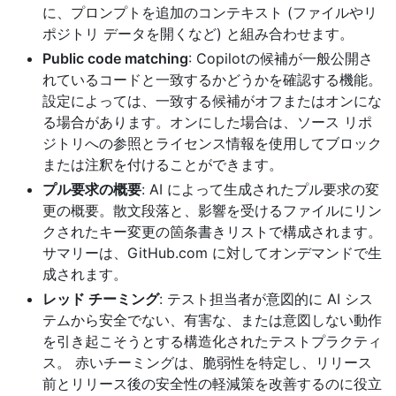
に、プロンプトを追加のコンテキスト (ファイルやリ
ポジトリ データを開くなど) と組み合わせます。
Public code matching
: Copilotの候補が一般公開さ
れているコードと一致するかどうかを確認する機能。
設定によっては、一致する候補がオフまたはオンにな
る場合があります。オンにした場合は、ソース リポ
ジトリへの参照とライセンス情報を使用してブロック
または注釈を付けることができます。
プル要求の概要
: AI によって生成されたプル要求の変
更の概要。散文段落と、影響を受けるファイルにリン
クされたキー変更の箇条書きリストで構成されます。
サマリーは、GitHub.com に対してオンデマンドで生
成されます。
レッド チーミング
: テスト担当者が意図的に AI シス
テムから安全でない、有害な、または意図しない動作
を引き起こそうとする構造化されたテストプラクティ
ス。 赤いチーミングは、脆弱性を特定し、リリース
前とリリース後の安全性の軽減策を改善するのに役立