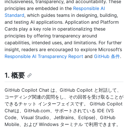
inclusiveness, transparency, and accountability. These
principles are embedded in the
Responsible AI
Standard
, which guides teams in designing, building,
and testing AI applications. Application and Platform
Cards play a key role in operationalizing these
principles by offering transparency around
capabilities, intended uses, and limitations. For further
insight, readers are encouraged to explore Microsoft’s
Responsible AI Transparency Report
and
GitHub 条件
.
1. 概要
GitHub Copilot Chat は、GitHub Copilot と対話して、
コーディング関連の質問をし、その回答を受け取ることが
できるチャット インターフェイスです。 GitHub Copilot
Chatは、GitHub.com、サポートされている IDE (VS
Code、Visual Studio、JetBrains、Eclipse)、GitHub
Mobile、および Windows ターミナル で利用できます。