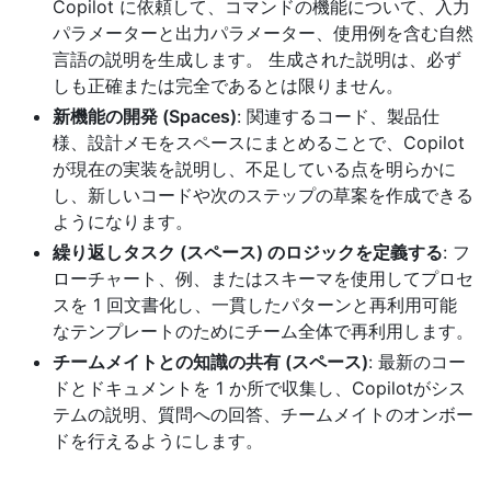
Copilot に依頼して、コマンドの機能について、入力
パラメーターと出力パラメーター、使用例を含む自然
言語の説明を生成します。 生成された説明は、必ず
しも正確または完全であるとは限りません。
新機能の開発 (Spaces)
: 関連するコード、製品仕
様、設計メモをスペースにまとめることで、Copilot
が現在の実装を説明し、不足している点を明らかに
し、新しいコードや次のステップの草案を作成できる
ようになります。
繰り返しタスク (スペース) のロジックを定義する
: フ
ローチャート、例、またはスキーマを使用してプロセ
スを 1 回文書化し、一貫したパターンと再利用可能
なテンプレートのためにチーム全体で再利用します。
チームメイトとの知識の共有 (スペース)
: 最新のコー
ドとドキュメントを 1 か所で収集し、Copilotがシス
テムの説明、質問への回答、チームメイトのオンボー
ドを行えるようにします。