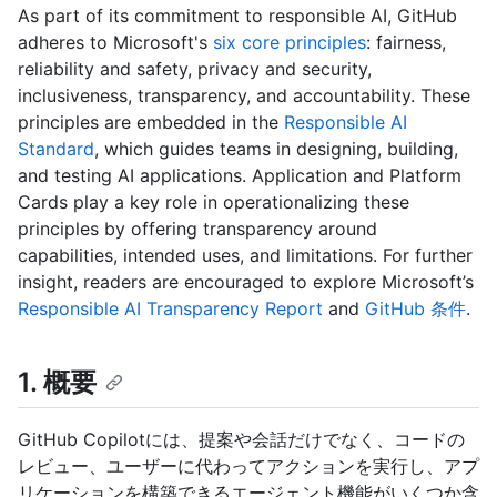
As part of its commitment to responsible AI, GitHub
adheres to Microsoft's
six core principles
: fairness,
reliability and safety, privacy and security,
inclusiveness, transparency, and accountability. These
principles are embedded in the
Responsible AI
Standard
, which guides teams in designing, building,
and testing AI applications. Application and Platform
Cards play a key role in operationalizing these
principles by offering transparency around
capabilities, intended uses, and limitations. For further
insight, readers are encouraged to explore Microsoft’s
Responsible AI Transparency Report
and
GitHub 条件
.
1. 概要
GitHub Copilotには、提案や会話だけでなく、コードの
レビュー、ユーザーに代わってアクションを実行し、アプ
リケーションを構築できるエージェント機能がいくつか含