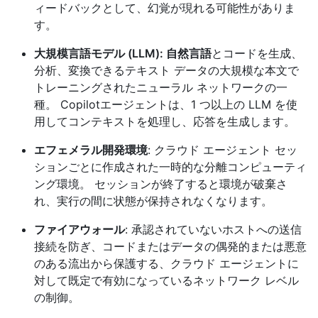
ィードバックとして、幻覚が現れる可能性がありま
す。
大規模言語モデル (LLM): 自然言語
とコードを生成、
分析、変換できるテキスト データの大規模な本文で
トレーニングされたニューラル ネットワークの一
種。 Copilotエージェントは、1 つ以上の LLM を使
用してコンテキストを処理し、応答を生成します。
エフェメラル開発環境
: クラウド エージェント セッ
ションごとに作成された一時的な分離コンピューティ
ング環境。 セッションが終了すると環境が破棄さ
れ、実行の間に状態が保持されなくなります。
ファイアウォール
: 承認されていないホストへの送信
接続を防ぎ、コードまたはデータの偶発的または悪意
のある流出から保護する、クラウド エージェントに
対して既定で有効になっているネットワーク レベル
の制御。