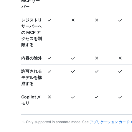
MCP サー
バー
レジストリ
サーバーへ
の MCP ア
クセスを制
限する
内容の除外
許可される
モデルを構
成する
Copilot メ
モリ
Only supported in annotate mode. See
アプリケーション カード: Gi
Footnotes