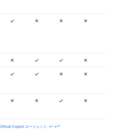
2
tHub Copilot エージェント
.
↩
↩