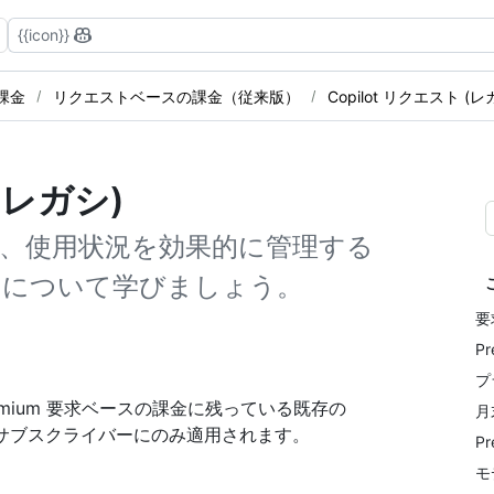
{{icon}}
の課金
リクエストベースの課金（従来版）
Copilot リクエスト (
 (レガシ)
くみ、使用状況を効果的に管理する
ストについて学びましょう。
要
P
プ
Premium 要求ベースの課金に残っている既存の
月
 Pro+ サブスクライバーにのみ適用されます。
P
モ