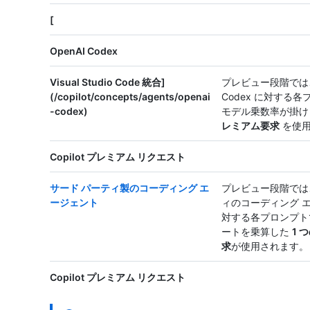
[
OpenAI Codex
Visual Studio Code 統合]
プレビュー段階では、
(/copilot/concepts/agents/openai
Codex に対する
-codex)
モデル乗数率が掛
レミアム要求
を使用
Copilot プレミアム リクエスト
サード パーティ製のコーディング エ
プレビュー段階では
ージェント
ィのコーディング 
対する各プロンプト
ートを乗算した
1 つ
求
が使用されます。
Copilot プレミアム リクエスト