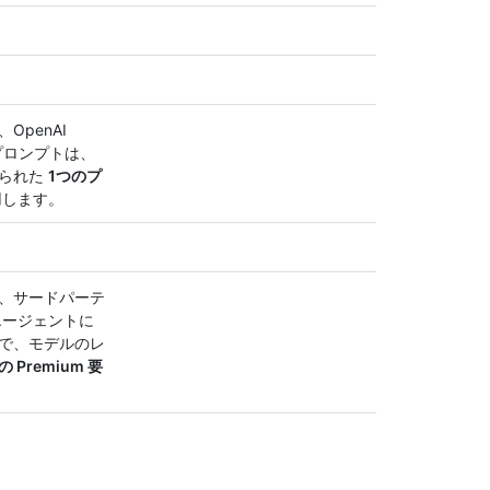
OpenAI
各プロンプトは、
けられた
1つのプ
します。
、サードパーテ
エージェントに
で、モデルのレ
の Premium 要