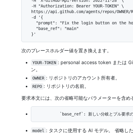
  -H "X-GitHub-Api-Version: 2022-11-28" \

  -H "Authorization: Bearer YOUR-TOKEN" \

  https://api.github.com/agents/repos/OWNER/REPO/tasks \

  -d '{

    "prompt": "Fix the login button on the homepage",

    "base_ref": "main"

次のプレースホルダー値を置き換えます。
: personal access token
YOUR-TOKEN
ン。
: リポジトリのアカウント所有者。
OWNER
: リポジトリの名前。
REPO
要求本文には、次の省略可能なパラメーターを含め
: タスクに使用する AI モデル。 省略
model