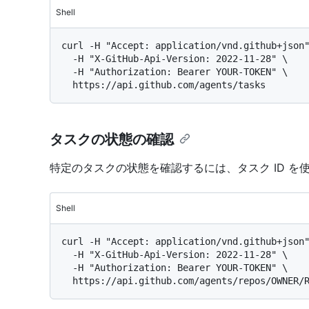
Shell
curl -H "Accept: application/vnd.github+json"
  -H "X-GitHub-Api-Version: 2022-11-28" \

  -H "Authorization: Bearer YOUR-TOKEN" \

タスクの状態の確認
特定のタスクの状態を確認するには、タスク ID を
Shell
curl -H "Accept: application/vnd.github+json"
  -H "X-GitHub-Api-Version: 2022-11-28" \

  -H "Authorization: Bearer YOUR-TOKEN" \
