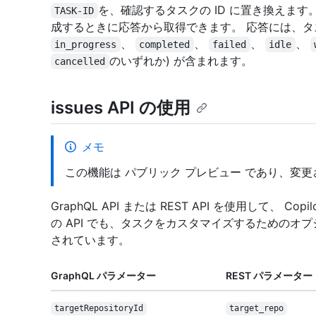
を、確認するタスクの ID に置き換えます。
TASK-ID
成するときに応答から取得できます。 応答には、
、
、
、
、
in_progress
completed
failed
idle
のいずれか) が含まれます。
cancelled
issues API の使用
メモ
この機能は パブリック プレビュー であり、変
GraphQL API または REST API を使用して、
の API でも、タスクをカスタマイズするための
されています。
GraphQL パラメーター
REST パラメーター
target
Repository
Id
target_repo