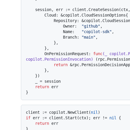
    session, err := client.CreateSession(ctx, &copilot.SessionConfig{

        Cloud: &copilot.CloudSessionOptions{

            Repository: &copilot.CloudSessionRepository{

                Owner:  
"github"
,

                Name:   
"copilot-sdk"
,

                Branch: 
"main"
,

            },

        },

        OnPermissionRequest: 
func
(_ copilot.P
copilot.PermissionInvocation)
 (rpc.Permissio
return
 &rpc.PermissionDecisionAp
        },

    })

    _ = session

return
 err

client := copilot.NewClient(
nil
if
 err := client.Start(ctx); err != 
nil
 {

return
 err

}
