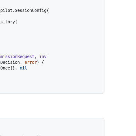
pilot.SessionConfig{

missionRequest, inv 
nDecision, 
error
) {

eOnce{}, 
nil

