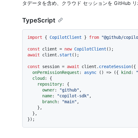
タデータを含め、クラウド セッションを GitHub
TypeScript
import
 { 
CopilotClient
 } 
from
"@github/copil
const
 client = 
new
CopilotClient
await
 client.
start
();

const
 session = 
await
 client.
createSession
({

onPermissionRequest
: 
async
 () => ({ 
kind
: 
cloud
: {

repository
: {

owner
: 
"github"
,

name
: 
"copilot-sdk"
,

branch
: 
"main"
,

    },

  },
