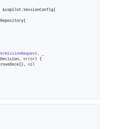
ermissionRequest, _ 
nDecision, 
error
) {

proveOnce{}, 
nil