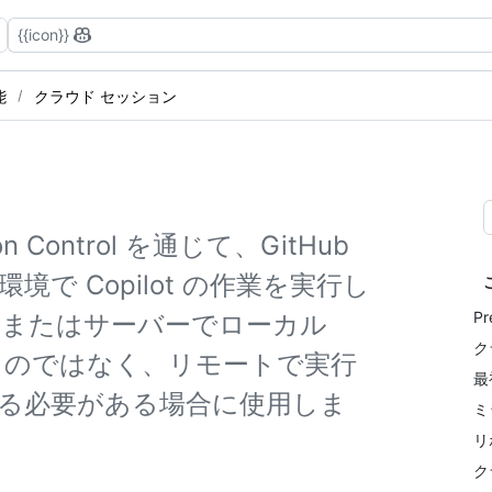
{{icon}}
能
クラウド セッション
Control を通じて、GitHub
で Copilot の作業を実行し
Pr
ーまたはサーバーでローカル
ク
開始するのではなく、リモートで実行
最
る必要がある場合に使用しま
ミ
リ
ク