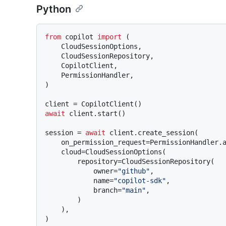
Python
from
 copilot 
import
 (

    CloudSessionOptions,

    CloudSessionRepository,

    CopilotClient,

    PermissionHandler,

)

await
 client.start()

session = 
await
 client.create_session(

    on_permission_request=PermissionHandler.approve_all,

    cloud=CloudSessionOptions(

        repository=CloudSessionRepository(

            owner=
"github"
,

            name=
"copilot-sdk"
,

            branch=
"main"
,

        )

    ),
