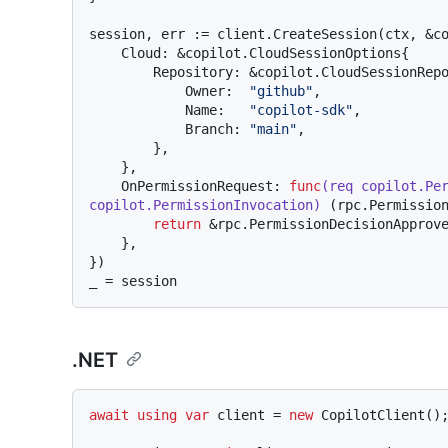
session, err := client.CreateSession(ctx, &co
    Cloud: &copilot.CloudSessionOptions{

        Repository: &copilot.CloudSessionRepository{

            Owner:  
"github"
,

            Name:   
"copilot-sdk"
,

            Branch: 
"main"
,

        },

    },

    OnPermissionRequest: 
func
(req copilot.Per
copilot.PermissionInvocation)
 (rpc.Permissio
return
 &rpc.PermissionDecisionApprov
    },

})

.NET
await
using
var
 client = 
new
 CopilotClient();