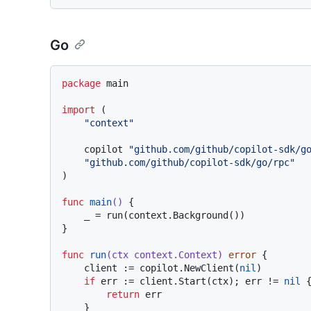
Go
package
 main

import
 (

"context"
    copilot 
"github.com/github/copilot-sdk/g
"github.com/github/copilot-sdk/go/rpc"
)

func
main
()
 {

    _ = run(context.Background())

}

func
run
(ctx context.Context)
error
 {

    client := copilot.NewClient(
nil
)

if
 err := client.Start(ctx); err != 
nil
 {
return
 err

    }
