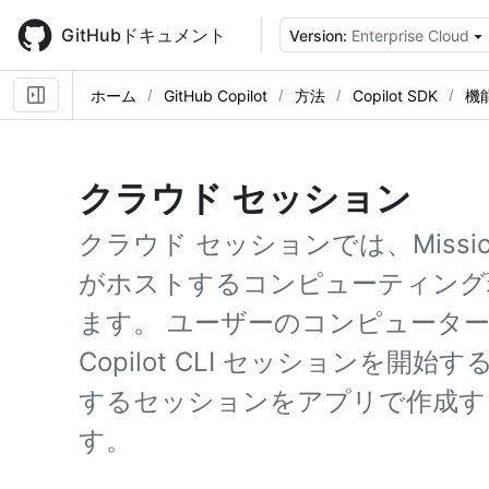
Skip
to
GitHubドキュメント
Version:
Enterprise Cloud
main
content
ホーム
GitHub Copilot
方法
Copilot SDK
機
クラウド セッション
クラウド セッションでは、Mission 
がホストするコンピューティング環境
ます。 ユーザーのコンピュータ
Copilot CLI セッションを
するセッションをアプリで作成す
す。