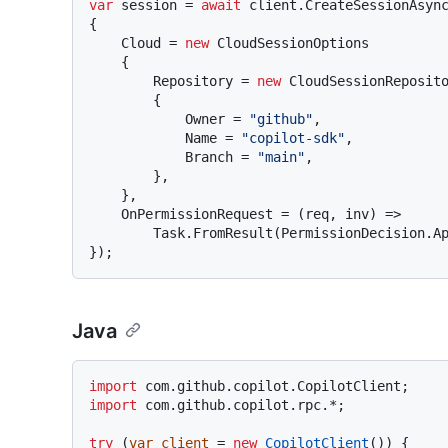
var
 session = 
await
 client.CreateSessionAsyn
{

    Cloud = 
new
 CloudSessionOptions

    {

        Repository = 
new
 CloudSessionReposito
        {

            Owner = 
"github"
,

            Name = 
"copilot-sdk"
,

            Branch = 
"main"
,

        },

    },

    OnPermissionRequest = (req, inv) =>

        Task.FromResult(PermissionDecision.ApproveOnce()),

Java
import
import
 com.github.copilot.rpc.*;

try
 (
var
client
=
new
CopilotClient
()) {
