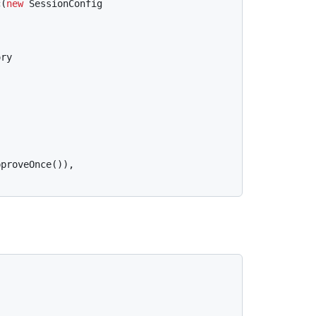
c(
new
 SessionConfig

ry
