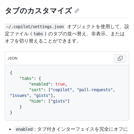
タブのカスタマイズ
オブジェクトを使用して、設
~/.copilot/settings.json
定ファイル (
) のタブの並べ替え、非表示、または
tabs
オフを切り替えることができます。
JSON
{
"tabs"
:
{
"enabled"
:
true
,
"sort"
:
[
"copilot"
,
"pull-requests"
,
"issues"
,
"gists"
]
,
"hide"
:
[
"gists"
]
}
}
: タブ付きインターフェイスを完全にオフに
enabled