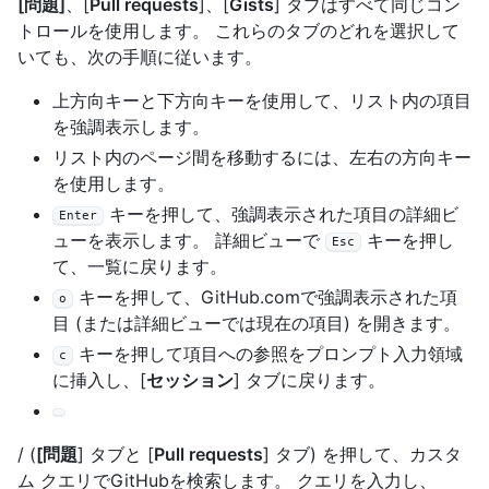
[問題]
、[
Pull requests
]、[
Gists
] タブはすべて同じコン
トロールを使用します。 これらのタブのどれを選択して
いても、次の手順に従います。
上方向キーと下方向キーを使用して、リスト内の項目
を強調表示します。
リスト内のページ間を移動するには、左右の方向キー
を使用します。
キーを押して、強調表示された項目の詳細ビ
Enter
ューを表示します。 詳細ビューで
キーを押し
Esc
て、一覧に戻ります。
キーを押して、GitHub.comで強調表示された項
o
目 (または詳細ビューでは現在の項目) を開きます。
キーを押して項目への参照をプロンプト入力領域
c
に挿入し、[
セッション
] タブに戻ります。
/ (
[問題
] タブと [
Pull requests
] タブ) を押して、カスタ
ム クエリでGitHubを検索します。 クエリを入力し、