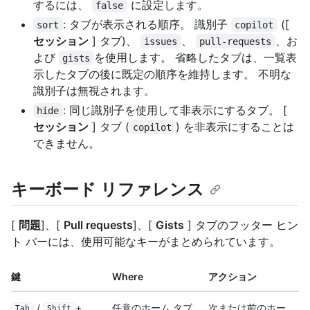
するには、
に設定します。
false
: タブが表示される順序。 識別子
([
sort
copilot
セッション
] タブ)、
、
、お
issues
pull-requests
よび
を使用します。 省略したタブは、一覧表
gists
示したタブの後に既定の順序を維持します。 不明な
識別子は無視されます。
: 同じ識別子を使用して非表示にするタブ。 [
hide
セッション
] タブ (
) を非表示にすることは
copilot
できません。
キーボード リファレンス
[
問題
]、[
Pull requests
]、[
Gists
] タブのフッター ヒン
ト バーには、使用可能なキーがまとめられています。
鍵
Where
アクション
/
+
任意のホーム タブ
次または前のホー
Tab
Shift