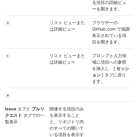
る項目の詳細ビュ
ーを開きます。
リスト ビューまた
ブラウザーの
o
は詳細ビュー
GitHub.com で強調
表示されている項
目を開きます。
リスト ビューまた
プロンプト入力領
c
は詳細ビュー
域に項目への参照
を挿入し、[
セッシ
ョン
] タブに戻り
ます。
a
Issue
タブと
プルリ
関連する項目のみ
クエスト
タブでの一
を表示すること
覧表示
と、リポジトリ内
のすべての開いて
いる項目を表示す