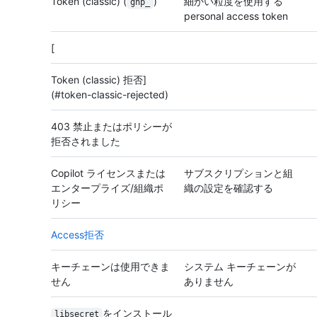
Token (classic) (
)
細かい粒度を使用する
ghp_
personal access token
[
Token (classic) 拒否]
(#token-classic-rejected)
403 禁止またはポリシーが
拒否されました
Copilot ライセンスまたは
サブスクリプションと組
エンタープライズ/組織ポ
織の設定を確認する
リシー
Access拒否
キーチェーンは使用できま
システム キーチェーンが
せん
ありません
をインストール
libsecret