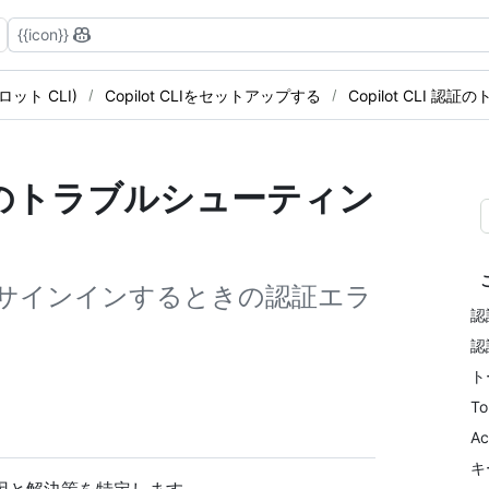
{{icon}}
イロット CLI)
Copilot CLIをセットアップする
Copilot CLI 
LI 認証のトラブルシューティン
CLI)にサインインするときの認証エラ
認
認
ト
To
A
キ