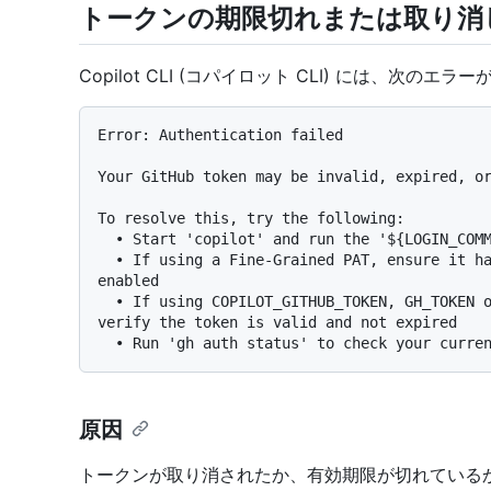
トークンの期限切れまたは取り消
Copilot CLI (コパイロット CLI) には、次のエ
Error: Authentication failed

Your GitHub token may be invalid, expired, or
To resolve this, try the following:

  • Start 'copilot' and run the '${LOGIN_COMMAND}' command to re-authenticate

  • If using a Fine-Grained PAT, ensure it has the 'Copilot Requests' permission 
enabled

  • If using COPILOT_GITHUB_TOKEN, GH_TOKEN or GITHUB_TOKEN environment variable, 
verify the token is valid and not expired

原因
トークンが取り消されたか、有効期限が切れている