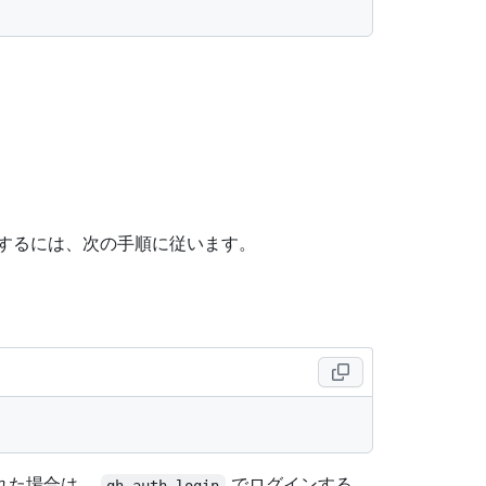
元するには、次の手順に従います。
れた場合は、
でログインする
gh auth login