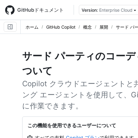
Skip
to
GitHubドキュメント
Version:
Enterprise Cloud
main
content
ホーム
GitHub Copilot
概念
展開
サード パ
サード パーティのコーデ
ついて
Copilot クラウドエージェン
ング エージェントを使用して、Gi
に作業できます。
この機能を使用できるユーザーについて
すべての有料
Copilot プラン
で利用できます