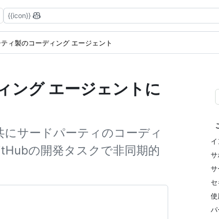
{{icon}}
ーティ製のコーディング エージェント
ィング エージェントに
トと共にサードパーティのコーディ
イ
tHubの開発タスクで非同期的
サ
サ
セ
使
パ
。