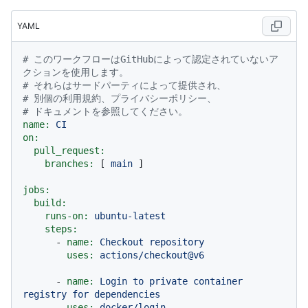
YAML
# このワークフローはGitHubによって認定されていないア
クションを使用します。
# それらはサードパーティによって提供され、
# 別個の利用規約、プライバシーポリシー、
# ドキュメントを参照してください。
name:
CI
on:
pull_request:
branches:
 [ 
main
 ]

jobs:
build:
runs-on:
ubuntu-latest
steps:
-
name:
Checkout
repository
uses:
actions/checkout@v6
-
name:
Login
to
private
container
registry
for
dependencies
uses:
docker/login-