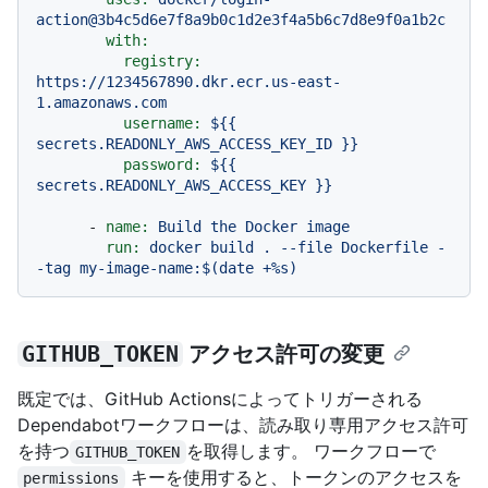
action@3b4c5d6e7f8a9b0c1d2e3f4a5b6c7d8e9f0a1b2c
with:
registry:
https://1234567890.dkr.ecr.us-east-
1.amazonaws.com
username:
${{
secrets.READONLY_AWS_ACCESS_KEY_ID
}}
password:
${{
secrets.READONLY_AWS_ACCESS_KEY
}}
-
name:
Build
the
Docker
image
run:
docker
build
.
--file
Dockerfile
-
-tag
my-image-name:$(date
+%s)
GITHUB_TOKEN
アクセス許可の変更
既定では、GitHub Actionsによってトリガーされる
Dependabotワークフローは、読み取り専用アクセス許可
を持つ
を取得します。 ワークフローで
GITHUB_TOKEN
キーを使用すると、トークンのアクセスを
permissions